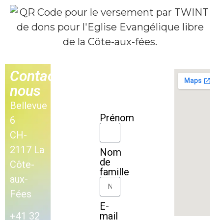
Contactez-
nous
Bellevue
Prénom
6
CH-
2117 La
Nom
de
Côte-
famille
aux-
Fées
E-
+41 32
mail